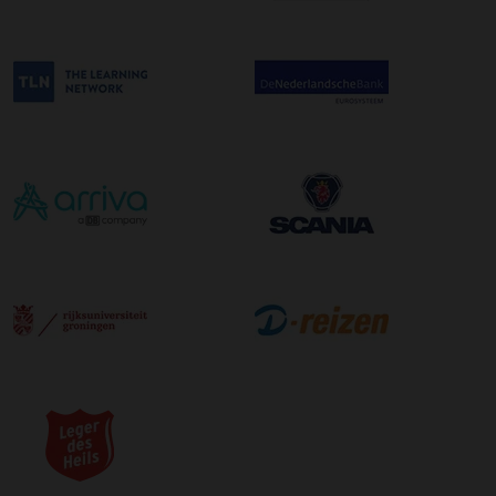
afleveradres ongeacht het aantal pallets.