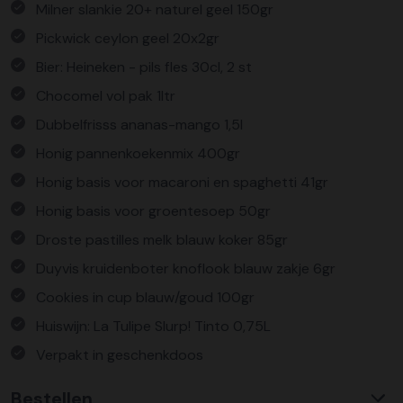
Milner slankie 20+ naturel geel 150gr
Pickwick ceylon geel 20x2gr
Bier: Heineken - pils fles 30cl, 2 st
Chocomel vol pak 1ltr
Dubbelfrisss ananas-mango 1,5l
Honig pannenkoekenmix 400gr
Honig basis voor macaroni en spaghetti 41gr
Honig basis voor groentesoep 50gr
Droste pastilles melk blauw koker 85gr
Duyvis kruidenboter knoflook blauw zakje 6gr
Cookies in cup blauw/goud 100gr
Huiswijn: La Tulipe Slurp! Tinto 0,75L
Verpakt in geschenkdoos
Bestellen