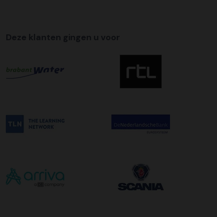
Tijdslevering
Wij bieden op alle pallet bezorgingen de mogelijkheid aan
Deze klanten gingen u voor
om hier een tijdszending van te maken. Dit betekent dat
uw zending gegarandeerd op de afleverdatum voor 12:00
uur in de ochtend wordt bezorgd. Als u hier gebruik van
wilt maken kunt u dit aanvinken bij het plaatsen van uw
bestelling. De kosten hiervoor bedragen €75,00 per
afleveradres ongeacht het aantal pallets.