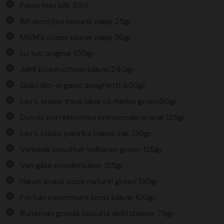
Pepsi max blik 33cl
Bifi worstjes naturel zakje 25gr
M&M's crispy blauw zakje 36gr
Lu tuc original 100gr
JaM! bosvruchten blauw 240gr
Gallo Bio-organic spaghetti 450gr
Lay's crispy thins olive oil-herbs groen90gr
Duyvis borrelnootjes provencale oranje 125gr
Lay's sticks paprika blauw zak 130gr
Verkade beschuit volkoren groen 125gr
Van gilse poedersuiker 125gr
Haust snack cups naturel groen 130gr
Fortuin pepermunt kerst blauw 100gr
Buiteman gouda biscuits delftsblauw 75gr