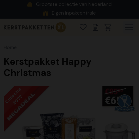
Grootste collectie van Nederland
Eigen inpakcentrale
Home
Kerstpakket Happy
Christmas
Collectie
2022