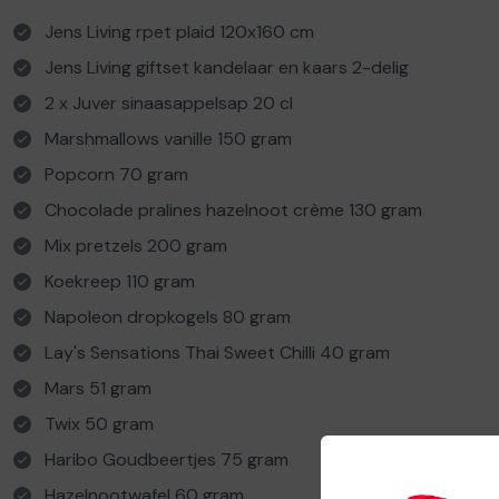
Jens Living rpet plaid 120x160 cm
Jens Living giftset kandelaar en kaars 2-delig
2 x Juver sinaasappelsap 20 cl
Marshmallows vanille 150 gram
Popcorn 70 gram
Chocolade pralines hazelnoot crème 130 gram
Mix pretzels 200 gram
Koekreep 110 gram
Napoleon dropkogels 80 gram
Lay's Sensations Thai Sweet Chilli 40 gram
Mars 51 gram
Twix 50 gram
Haribo Goudbeertjes 75 gram
Hazelnootwafel 60 gram