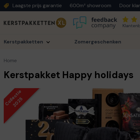
Laagste prijs garantie
600m² showroom
Door kla
Klantenb
Kerstpakketten
Zomergeschenken
Home
Kerstpakket Happy holidays
Collectie
2025