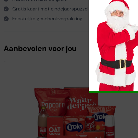
Gratis kaart met eindejaarspuzzel
Feestelijke geschenkverpakking
Aanbevolen voor jou