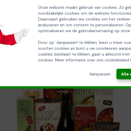
SCHRIJF U IN OP ONZE NIEUWSBRIEF
EN ONTVANG 5% KORTING OP DE
Onze website maakt gebruik van cookies. Zo geb
noodzakelijke cookies om de website functionee
HUISCOLLECTIE KERSTPAKKETTEN
Daarnaast gebruiken we cookies om het verkeer
analyseren en om content te personaliseren. O
Email
optimaliseren we de gebruikerservaring op onze
Door op '
Aanpassen
' te klikken, leest u meer ov
soorten cookies en kunt u uw voorkeuren aanpa
INSCHRIJVEN!
cookies toestaan
' te klikken, gaat u akkoord met
cookies. Meer informatie over ons cookiebeleid 
ANNULEREN
Aanpassen
Alle