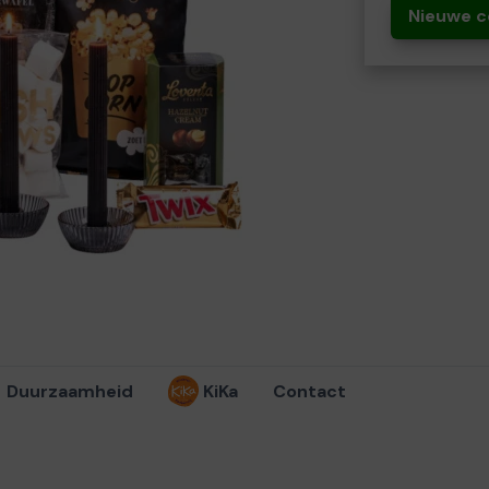
Nieuwe c
Duurzaamheid
KiKa
Contact