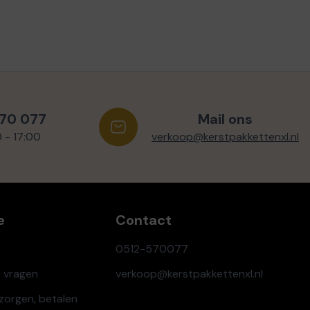
570 077
Mail ons
0 - 17:00
verkoop@kerstpakkettenxl.nl
e
Contact
0512-570077
e vragen
verkoop@kerstpakkettenxl.nl
ezorgen, betalen