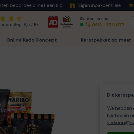
nten beoordeeld met een 8,5
Eigen inpakcentrale
Klantenservice
eoordeling: 8,5 / 10
0512 - 570 077
Online Kado Concept
Kerstpakket op maat
Dit kerstpa
We hebben o
hierboven o
verkoop@ker