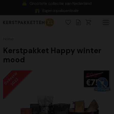
Grootste collectie van Nederland
Eigen inpakcentrale
Home
Kerstpakket Happy winter
mood
Collectie
2022