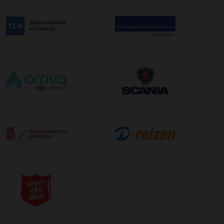
bestelling. De kosten hiervoor bedragen €75,00 per
afleveradres ongeacht het aantal pallets.