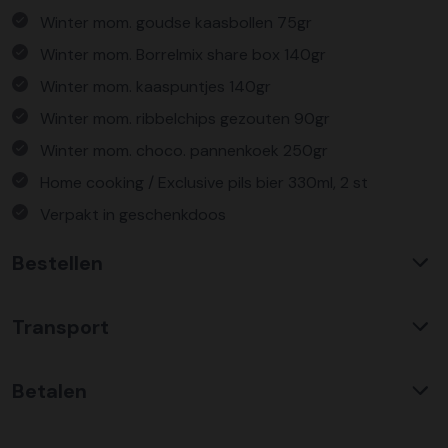
Winter mom. goudse kaasbollen 75gr
Winter mom. Borrelmix share box 140gr
Winter mom. kaaspuntjes 140gr
Winter mom. ribbelchips gezouten 90gr
Winter mom. choco. pannenkoek 250gr
Home cooking / Exclusive pils bier 330ml, 2 st
Verpakt in geschenkdoos
Bestellen
Waarom KerstpakkettenXL?
Transport
Met ruim 25 jaar ervaring is KerstpakkettenXL een
absolute specialist op het gebied van kerstpakketten. Wij
C02 neutraal
transport
bieden een unieke collectie met items die u nergens
Betalen
Wij hebben een jarenlange duurzame samenwerking met
anders terug vindt. Daarnaast bieden wij de hoogste prijs
Koopman Transmission voor het vervoer van alle
kwaliteit verhouding, wat zich vertaald in uitstekende
Bestel risicoloos op factuur
kerstpakketten door heel Nederland en ver daar buiten.