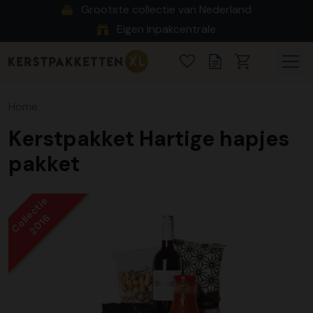
Grootste collectie van Nederland
Eigen inpakcentrale
Home
Kerstpakket Hartige hapjes
pakket
Collectie
2016