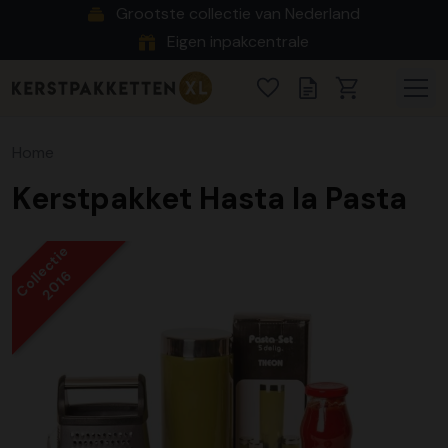
Grootste collectie van Nederland
Eigen inpakcentrale
Home
Kerstpakket Hasta la Pasta
Collectie
2016