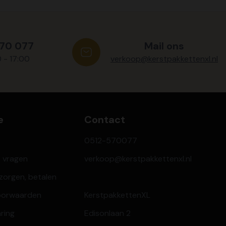
570 077
Mail ons
0 - 17:00
verkoop@kerstpakkettenxl.nl
e
Contact
0512-570077
e vragen
verkoop@kerstpakkettenxl.nl
ezorgen, betalen
oorwaarden
KerstpakkettenXL
aring
Edisonlaan 2