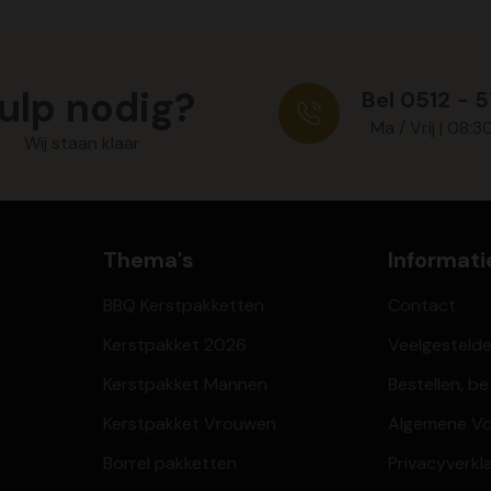
ulp nodig?
Bel 0512 - 
Ma / Vrij | 08:3
Wij staan klaar
Thema's
Informati
BBQ Kerstpakketten
Contact
Kerstpakket 2026
Veelgesteld
Kerstpakket Mannen
Bestellen, b
Kerstpakket Vrouwen
Algemene V
Borrel pakketten
Privacyverkl