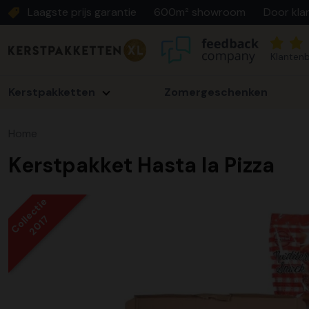
Laagste prijs garantie
600m² showroom
Door kla
Klantenb
Kerstpakketten
Zomergeschenken
Home
Kerstpakket Hasta la Pizza
Collectie
2017