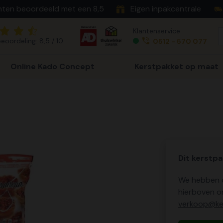
nten beoordeeld met een 8,5
Eigen inpakcentrale
Klantenservice
eoordeling: 8,5 / 10
0512 - 570 077
Online Kado Concept
Kerstpakket op maat
Dit kerstpa
We hebben o
hierboven o
verkoop@ker