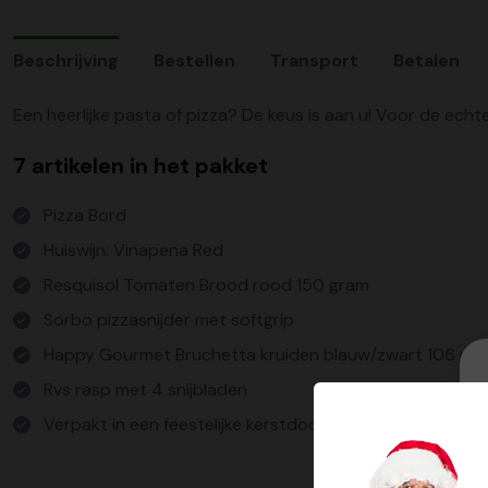
Beschrijving
Bestellen
Transport
Betalen
Een heerlijke pasta of pizza? De keus is aan u! Voor de echt
7 artikelen in het pakket
Pizza Bord
Huiswijn: Vinapena Red
Resquisol Tomaten Brood rood 150 gram
Sorbo pizzasnijder met softgrip
Happy Gourmet Bruchetta kruiden blauw/zwart 106 ml
Rvs rasp met 4 snijbladen
Verpakt in een feestelijke kerstdoos