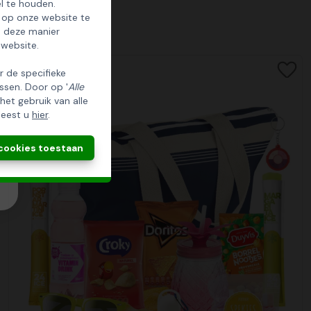
l te houden.
 op onze website te
p deze manier
 website.
er de specifieke
ssen. Door op '
Alle
 het gebruik van alle
leest u
hier
.
 cookies toestaan