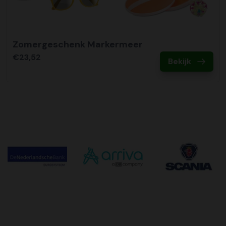
Zomergeschenk Markermeer
€23,52
Bekijk