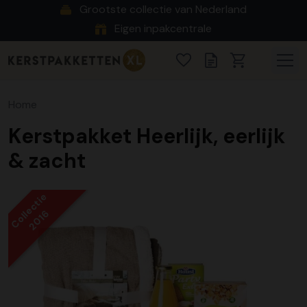
Grootste collectie van Nederland
Eigen inpakcentrale
Home
Kerstpakket Heerlijk, eerlijk
& zacht
Collectie
2016