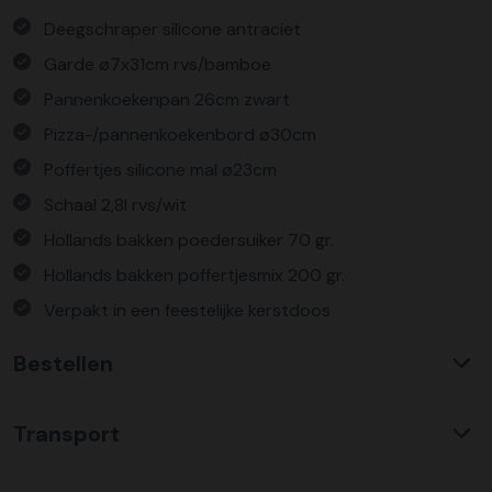
Deegschraper silicone antraciet
Garde ø7x31cm rvs/bamboe
Pannenkoekenpan 26cm zwart
Pizza-/pannenkoekenbord ø30cm
Poffertjes silicone mal ø23cm
Schaal 2,8l rvs/wit
Hollands bakken poedersuiker 70 gr.
Hollands bakken poffertjesmix 200 gr.
Verpakt in een feestelijke kerstdoos
Bestellen
Waarom KerstpakkettenXL?
Transport
Met ruim 25 jaar ervaring is KerstpakkettenXL een
absolute specialist op het gebied van kerstpakketten. Wij
C02 neutraal
transport
bieden een unieke collectie met items die u nergens