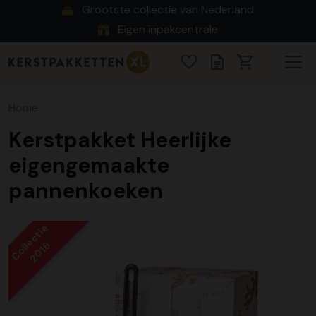
Grootste collectie van Nederland
Eigen inpakcentrale
Home
Kerstpakket Heerlijke
eigengemaakte
pannenkoeken
Collectie
2016