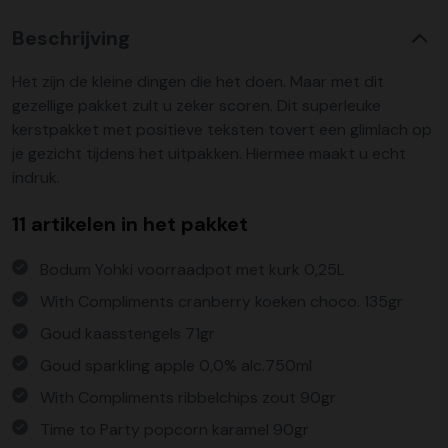
Beschrijving
Het zijn de kleine dingen die het doen. Maar met dit
gezellige pakket zult u zeker scoren. Dit superleuke
kerstpakket met positieve teksten tovert een glimlach op
je gezicht tijdens het uitpakken. Hiermee maakt u echt
indruk.
11 artikelen in het pakket
Bodum Yohki voorraadpot met kurk 0,25L
With Compliments cranberry koeken choco. 135gr
Goud kaasstengels 71gr
Goud sparkling apple 0,0% alc.750ml
With Compliments ribbelchips zout 90gr
Time to Party popcorn karamel 90gr