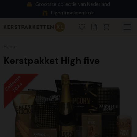
Grootste collectie van Nederland
Eigen inpakcentrale
Home
Kerstpakket High five
Collectie
2024