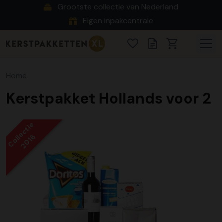
Grootste collectie van Nederland
Eigen inpakcentrale
Home
Kerstpakket Hollands voor 2
Collectie
2016