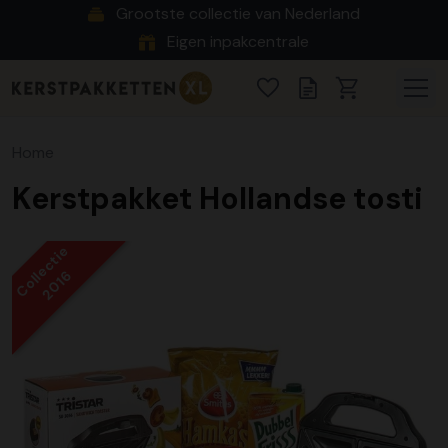
Grootste collectie van Nederland
Eigen inpakcentrale
Home
Kerstpakket Hollandse tosti
Collectie
2016