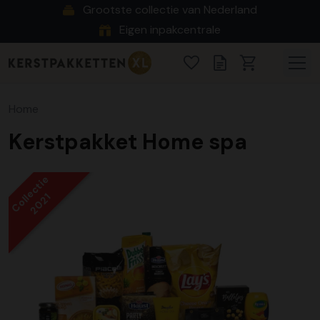
Grootste collectie van Nederland
Eigen inpakcentrale
Home
Kerstpakket Home spa
Collectie
2021