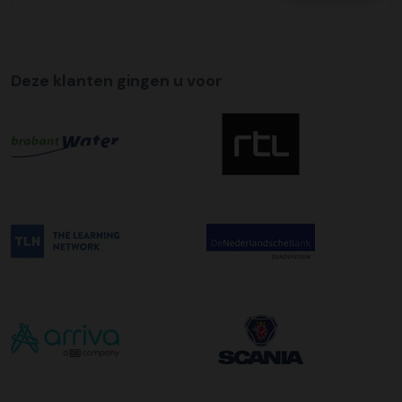
te regelen.
Tijdslevering
Wij bieden op alle pallet bezorgingen de mogelijkheid aan
Deze klanten gingen u voor
om hier een tijdszending van te maken. Dit betekent dat
uw zending gegarandeerd op de afleverdatum voor 12:00
uur in de ochtend wordt bezorgd. Als u hier gebruik van
wilt maken kunt u dit aanvinken bij het plaatsen van uw
bestelling. De kosten hiervoor bedragen €75,00 per
afleveradres ongeacht het aantal pallets.