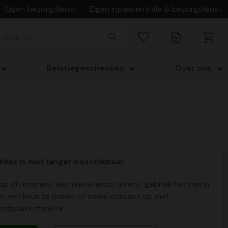
Eigen bezorgdienst
Eigen inpakcentrale & bezorgdienst
Relatiegeschenken
Over ons
kket is niet langer beschikbaar.
p dit moment een nieuw assortiment, gebruik het menu
m een keus te maken of neem contact op met
stpakkettenxl.nl