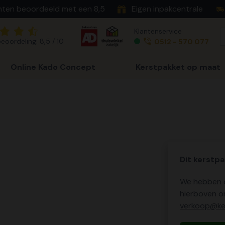
nten beoordeeld met een 8,5
Eigen inpakcentrale
Klantenservice
eoordeling: 8,5 / 10
0512 - 570 077
Online Kado Concept
Kerstpakket op maat
Dit kerstpa
We hebben o
hierboven o
verkoop@ker