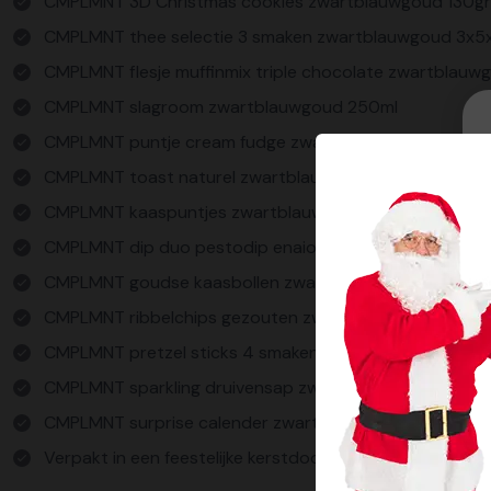
CMPLMNT 3D Christmas cookies zwartblauwgoud 130g
CMPLMNT thee selectie 3 smaken zwartblauwgoud 3x5
CMPLMNT flesje muffinmix triple chocolate zwartblauw
CMPLMNT slagroom zwartblauwgoud 250ml
CMPLMNT puntje cream fudge zwartblauwgoud 150gra
CMPLMNT toast naturel zwartblauwgoud 90gram
CMPLMNT kaaspuntjes zwartblauwgoud 140gram
CMPLMNT dip duo pestodip enaioli zwartblauwgoud 2x
CMPLMNT goudse kaasbollen zwartblauwgoud 75gram
CMPLMNT ribbelchips gezouten zwartblauwgoud 90gr
CMPLMNT pretzel sticks 4 smaken zwartblauwgoud 2
CMPLMNT sparkling druivensap zwartblauwgoud 750ml
CMPLMNT surprise calender zwartblauwgoud 75gram
Verpakt in een feestelijke kerstdoos