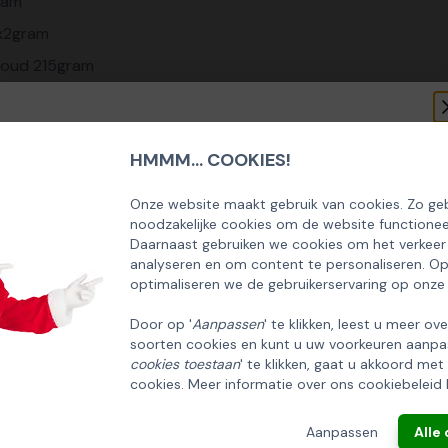
ram
x2gram
goud 215gram
m
HMMM... COOKIES!
SCHRIJF U IN OP ONZE NIEUWSBRIEF
EN ONTVANG 5% KORTING OP DE
Onze website maakt gebruik van cookies. Zo geb
noodzakelijke cookies om de website functionee
70ml
HUISCOLLECTIE KERSTPAKKETTEN
Daarnaast gebruiken we cookies om het verkeer
analyseren en om content te personaliseren. O
Email
optimaliseren we de gebruikerservaring op onze
am
00gram
Door op '
Aanpassen
' te klikken, leest u meer ov
soorten cookies en kunt u uw voorkeuren aanpa
INSCHRIJVEN!
cookies toestaan
' te klikken, gaat u akkoord met
cookies. Meer informatie over ons cookiebeleid 
ANNULEREN
Aanpassen
Alle