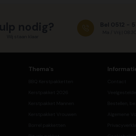
ulp nodig?
Bel 0512 - 
Ma / Vrij | 08:3
Wij staan klaar
Thema's
Informati
BBQ Kerstpakketten
Contact
Kerstpakket 2026
Veelgesteld
Kerstpakket Mannen
Bestellen, b
Kerstpakket Vrouwen
Algemene V
Borrel pakketten
Privacyverkl