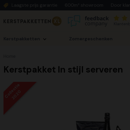
Laagste prijs garantie
600m² showroom
Door kla
Klantenb
Kerstpakketten
Zomergeschenken
Home
Kerstpakket In stijl serveren
Collectie
2020