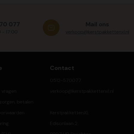
570 077
Mail ons
0 - 17:00
verkoop@kerstpakkettenxl.nl
e
Contact
0512-570077
e vragen
verkoop@kerstpakkettenxl.nl
ezorgen, betalen
oorwaarden
KerstpakkettenXL
aring
Edisonlaan 2