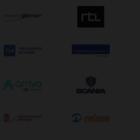
afleveradres ongeacht het aantal pallets.