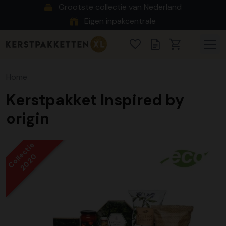
Grootste collectie van Nederland
Eigen inpakcentrale
Home
Kerstpakket Inspired by
origin
Collectie
2020