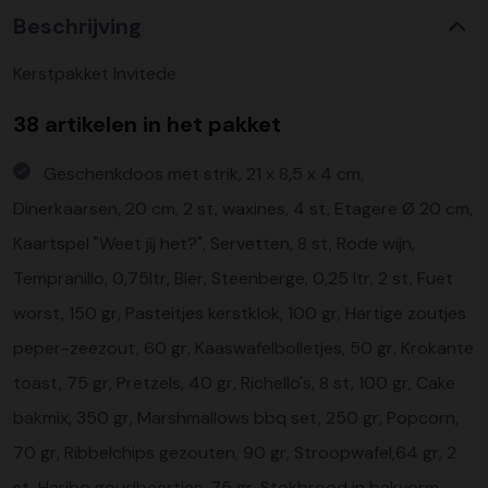
Beschrijving
Kerstpakket Invitede
38 artikelen in het pakket
Geschenkdoos met strik, 21 x 8,5 x 4 cm,
Dinerkaarsen, 20 cm, 2 st, waxines, 4 st, Etagere Ø 20 cm,
Kaartspel "Weet jij het?", Servetten, 8 st, Rode wijn,
Tempranillo, 0,75ltr, Bier, Steenberge, 0,25 ltr, 2 st, Fuet
worst, 150 gr, Pasteitjes kerstklok, 100 gr, Hartige zoutjes
peper-zeezout, 60 gr, Kaaswafelbolletjes, 50 gr, Krokante
toast, 75 gr, Pretzels, 40 gr, Richello's, 8 st, 100 gr, Cake
bakmix, 350 gr, Marshmallows bbq set, 250 gr, Popcorn,
70 gr, Ribbelchips gezouten, 90 gr, Stroopwafel,64 gr, 2
st, Haribo goudbeertjes, 75 gr, Stokbrood in bakvorm,