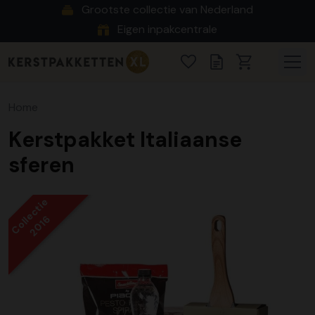
Grootste collectie van Nederland
Eigen inpakcentrale
Home
Kerstpakket Italiaanse
sferen
Collectie
2016