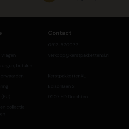
e
Contact
0512-570077
e vragen
verkoop@kerstpakkettenxl.nl
ezorgen, betalen
oorwaarden
KerstpakkettenXL
aring
Edisonlaan 2
 (EU)
9207 HD Drachten
en collectie
ren