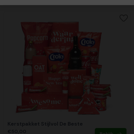
Kerstpakket Stijlvol De Beste
€50,00
Bekijk