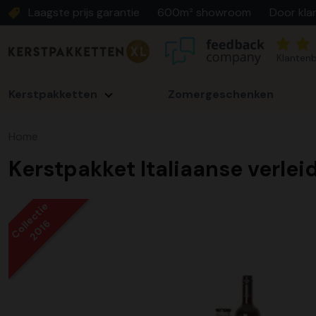
Laagste prijs garantie
600m² showroom
Door kla
Klantenb
Kerstpakketten
Zomergeschenken
Home
Kerstpakket Italiaanse verlei
Collectie
2016