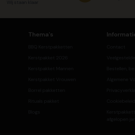
Wij staan klaar
Thema's
Informati
BBQ Kerstpakketten
Contact
Kerstpakket 2026
Veelgesteld
Kerstpakket Mannen
Bestellen, b
Kerstpakket Vrouwen
Algemene V
Borrel pakketten
Privacyverkl
Rituals pakket
Cookiebeleid
Blogs
Kerstpakkett
afgelopen ja