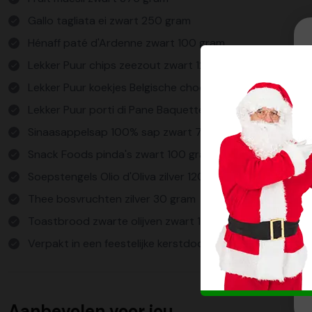
Gallo tagliata ei zwart 250 gram
Hénaff paté d'Ardenne zwart 100 gram
Lekker Puur chips zeezout zwart 125 gram
Lekker Puur koekjes Belgische chocolade 150 gram
Lekker Puur porti di Pane Baquettes 120 gram
Sinaasappelsap 100% sap zwart 750 ml
Snack Foods pinda's zwart 100 gram
Soepstengels Olio d'Oliva zilver 120 gram
Thee bosvruchten zilver 30 gram
Toastbrood zwarte olijven zwart 170 gram
Verpakt in een feestelijke kerstdoos
Aanbevolen voor jou