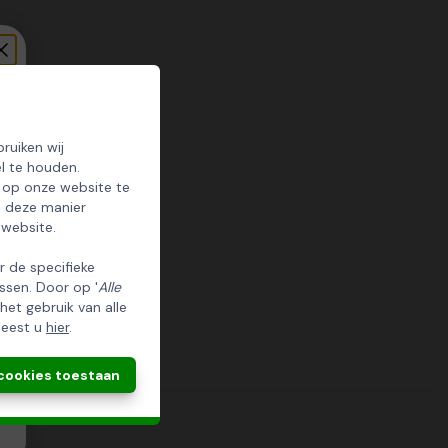
ruiken wij
l te houden.
 op onze website te
p deze manier
 website.
er de specifieke
ssen. Door op '
Alle
 het gebruik van alle
leest u
hier
.
 cookies toestaan