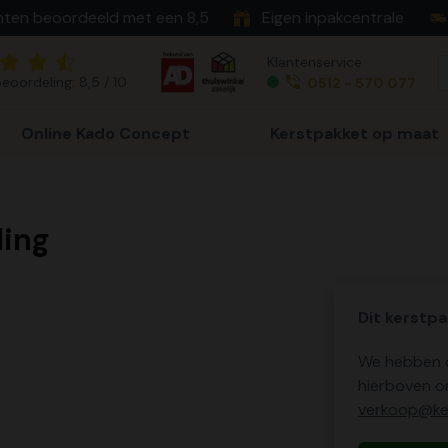
nten beoordeeld met een 8,5
Eigen inpakcentrale
Klantenservice
eoordeling: 8,5 / 10
0512 - 570 077
Online Kado Concept
Kerstpakket op maat
ding
Dit kerstpa
We hebben o
hierboven o
verkoop@ker