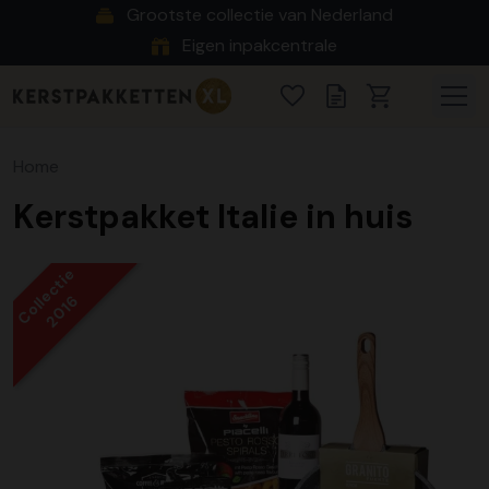
Grootste collectie van Nederland
Eigen inpakcentrale
Home
Kerstpakket Italie in huis
Collectie
2016