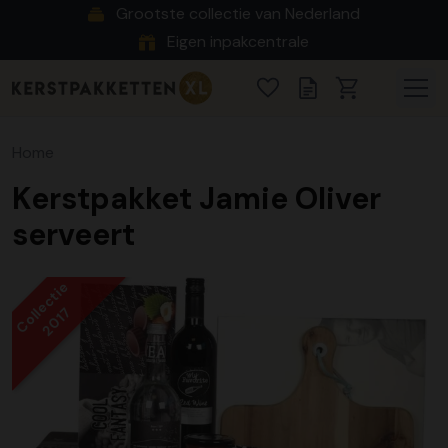
Grootste collectie van Nederland
Eigen inpakcentrale
Home
Kerstpakket Jamie Oliver
serveert
Collectie
2017