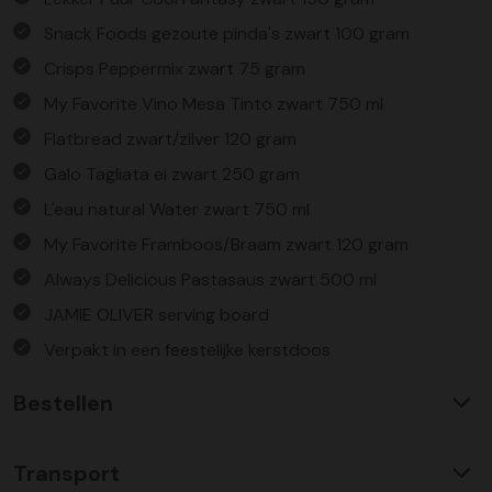
Snack Foods gezoute pinda's zwart 100 gram
Crisps Peppermix zwart 75 gram
My Favorite Vino Mesa Tinto zwart 750 ml
Flatbread zwart/zilver 120 gram
Galo Tagliata ei zwart 250 gram
L'eau natural Water zwart 750 ml
My Favorite Framboos/Braam zwart 120 gram
Always Delicious Pastasaus zwart 500 ml
JAMIE OLIVER serving board
Verpakt in een feestelijke kerstdoos
Bestellen
Waarom KerstpakkettenXL?
Transport
Met ruim 25 jaar ervaring is KerstpakkettenXL een