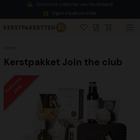
Grootste collectie van Nederland
Eigen inpakcentrale
Home
Kerstpakket Join the club
Collectie
2016