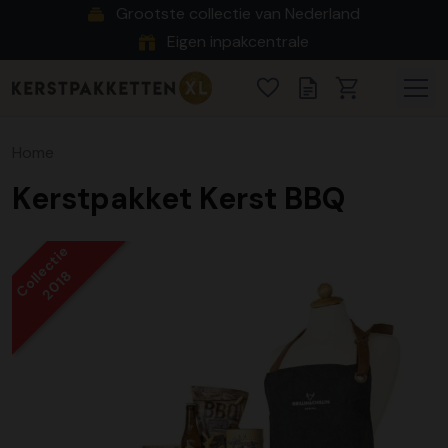
Grootste collectie van Nederland
Eigen inpakcentrale
Home
Kerstpakket Kerst BBQ
Collectie
2018