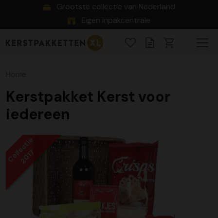
Grootste collectie van Nederland
Eigen inpakcentrale
Home
Kerstpakket Kerst voor
iedereen
Collectie
2017