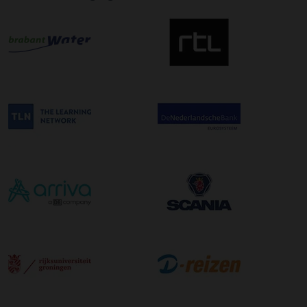
uw zending gegarandeerd op de afleverdatum voor 12:00
uur in de ochtend wordt bezorgd. Als u hier gebruik van
wilt maken kunt u dit aanvinken bij het plaatsen van uw
bestelling. De kosten hiervoor bedragen €75,00 per
afleveradres ongeacht het aantal pallets.