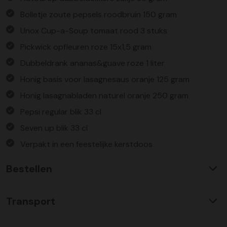
Bolletje zoute pepsels roodbruin 150 gram
Unox Cup-a-Soup tomaat rood 3 stuks
Pickwick opfleuren roze 15x1,5 gram
Dubbeldrank ananas&guave roze 1 liter
Honig basis voor lasagnesaus oranje 125 gram
Honig lasagnabladen naturel oranje 250 gram
Pepsi regular blik 33 cl
Seven up blik 33 cl
Verpakt in een feestelijke kerstdoos
Bestellen
Waarom KerstpakkettenXL?
Transport
Met ruim 25 jaar ervaring is KerstpakkettenXL een
absolute specialist op het gebied van kerstpakketten. Wij
C02 neutraal
transport