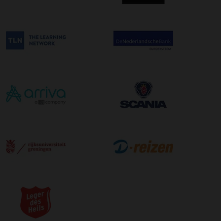
afleveradres ongeacht het aantal pallets.