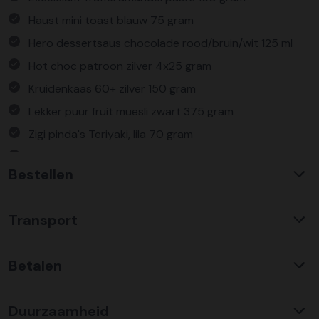
Haust mini toast blauw 75 gram
Hero dessertsaus chocolade rood/bruin/wit 125 ml
Hot choc patroon zilver 4x25 gram
Kruidenkaas 60+ zilver 150 gram
Lekker puur fruit muesli zwart 375 gram
Zigi pinda's Teriyaki, lila 70 gram
Verpakt in een feestelijke kerstdoos
Bestellen
Waarom KerstpakkettenXL?
Transport
Met ruim 25 jaar ervaring is KerstpakkettenXL een
absolute specialist op het gebied van kerstpakketten. Wij
C02 neutraal
transport
bieden een unieke collectie met items die u nergens
Betalen
Wij hebben een jarenlange duurzame samenwerking met
anders terug vindt. Daarnaast bieden wij de hoogste prijs
Koopman Transmission voor het vervoer van alle
kwaliteit verhouding, wat zich vertaald in uitstekende
Bestel risicoloos op factuur
kerstpakketten door heel Nederland en ver daar buiten.
prijzen en zeer goed gevulde kerstpakketten. Wij
Duurzaamheid
Plaats uw bestelling eenvoudig door te kiezen voor een