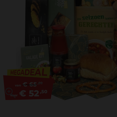
€ 65
,00
van
€ 52
,50
voor