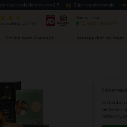
nten beoordeeld met een 8,5
Eigen inpakcentrale
Klantenservice
eoordeling: 8,5 / 10
0512 - 570 077
Online Kado Concept
Kerstpakket op maat
Dit kerstpa
We hebben o
hierboven o
verkoop@ker