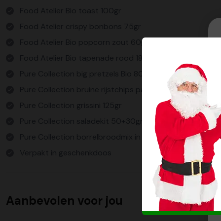
Food Atelier Bio toast 100gr
Food Atelier crispy bonbons 75gr
Food Atelier Bio popcorn zout 60gr
Food Atelier Bio tapenade rood 185gr
Pure Collection big pretzels Bio 80gr
Pure Collection bruine rijstchips paprika 60gr
Pure Collection grissini 125gr
Pure Collection saladekit 50+30gr
Pure Collection borrelbroodmix in bakvorm 290gr
Verpakt in geschenkdoos
Aanbevolen voor jou