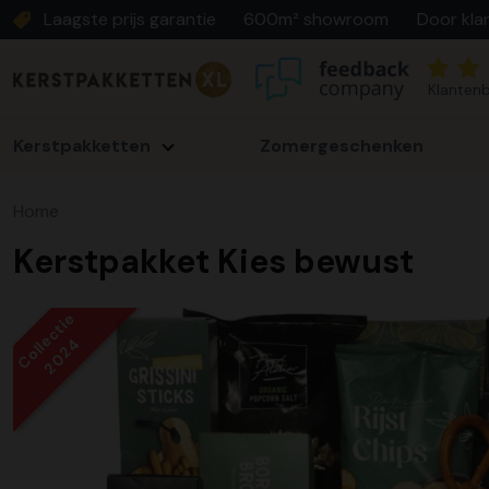
Laagste prijs garantie
600m² showroom
Door kla
Klantenb
Kerstpakketten
Zomergeschenken
Home
Kerstpakket Kies bewust
Collectie
2024