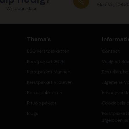
Ma / Vrij | 08:3
Wij staan klaar
Thema's
Informati
BBQ Kerstpakketten
Contact
Kerstpakket 2026
Veelgesteld
Kerstpakket Mannen
Bestellen, b
Kerstpakket Vrouwen
Algemene V
Borrel pakketten
Privacyverkl
Rituals pakket
Cookiebeleid
Blogs
Kerstpakkett
afgelopen ja