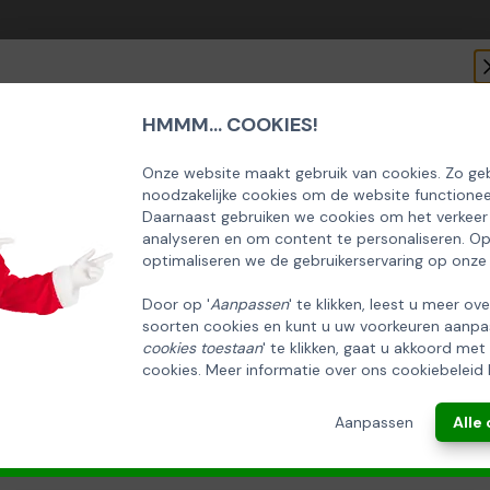
HMMM... COOKIES!
SCHRIJF U IN OP ONZE NIEUWSBRIEF
EN ONTVANG 5% KORTING OP DE
Onze website maakt gebruik van cookies. Zo geb
noodzakelijke cookies om de website functionee
HUISCOLLECTIE KERSTPAKKETTEN
Daarnaast gebruiken we cookies om het verkeer
analyseren en om content te personaliseren. O
Email
optimaliseren we de gebruikerservaring op onze
Door op '
Aanpassen
' te klikken, leest u meer ov
soorten cookies en kunt u uw voorkeuren aanpa
INSCHRIJVEN!
cookies toestaan
' te klikken, gaat u akkoord met
cookies. Meer informatie over ons cookiebeleid 
ANNULEREN
Aanpassen
Alle