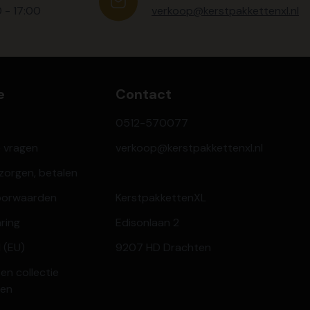
0 - 17:00
verkoop@kerstpakkettenxl.nl
e
Contact
0512-570077
e vragen
verkoop@kerstpakkettenxl.nl
ezorgen, betalen
oorwaarden
KerstpakkettenXL
aring
Edisonlaan 2
 (EU)
9207 HD Drachten
en collectie
ren