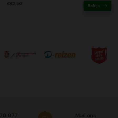
€62,50
Bekijk
570 077
Mail ons