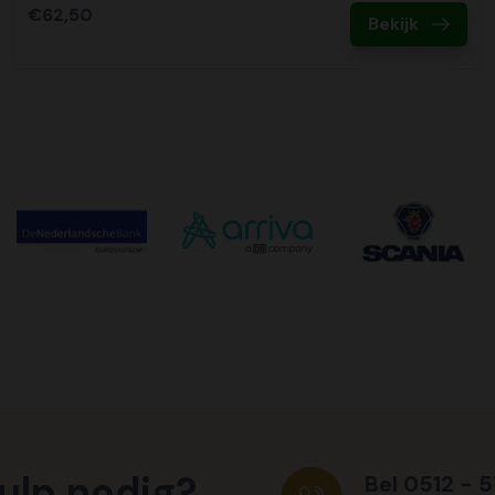
€62,50
Bekijk
ulp nodig?
Bel 0512 - 