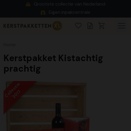
Grootste collectie van Nederland
Eigen inpakcentrale
Home
Kerstpakket Kistachtig
prachtig
Collectie
2017