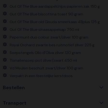
Out Of The Blue aardappelchips papieren zak 150 g
Out Of The Blue biscottina toast 90 gram
Out Of The Blue old Gouda smeerkaas 48plus 125 g
Out Of The Blue sinaasappelsap 750 ml
Pepermunt duo colour zwart/zilver 100 gram
Royal Orchard zwarte bes ruitmotief zilver 225 g
Soepstengels Olio d'Oliva zilver 120 gram
Tomatensoep pot zilver/zwart 450 ml
Vd Meulen beschuit zwart/zilver 100 gram
Verpakt in een feestelijke kerstdoos
Bestellen
Waarom KerstpakkettenXL?
Transport
Met ruim 25 jaar ervaring is KerstpakkettenXL een