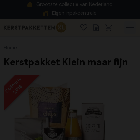
Grootste collectie van Nederland
Eigen inpakcentrale
Home
Kerstpakket Klein maar fijn
Collectie
2016