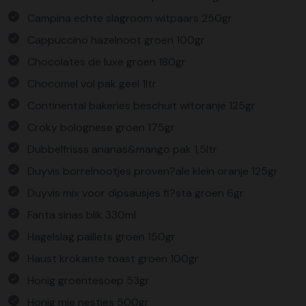
Campina echte slagroom witpaars 250gr
Cappuccino hazelnoot groen 100gr
Chocolates de luxe groen 180gr
Chocomel vol pak geel 1ltr
Continental bakeries beschuit witoranje 125gr
Croky bolognese groen 175gr
Dubbelfrisss ananas&mango pak 1,5ltr
Duyvis borrelnootjes proven?ale klein oranje 125gr
Duyvis mix voor dipsausjes fi?sta groen 6gr
Fanta sinas blik 330ml
Hagelslag paillets groen 150gr
Haust krokante toast groen 100gr
Honig groentesoep 53gr
Honig mie nestjes 500gr