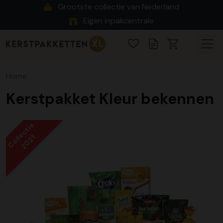
Grootste collectie van Nederland
Eigen inpakcentrale
Home
Kerstpakket Kleur bekennen
Collectie
2021