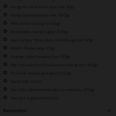
Honig mix voor bami speciaal 36gr
Honig pannenkoeken mix 400gr
KING extra strong rol 44gr
Koopmans custard geel 400gr
Lay's crispy thins olive oil&herbs groen 90gr
M&M's Pinda zakje 45gr
Orange Label kaaspuntjes 125gr
Pan tostado knoflook&peterselie groen 160gr
Pickwick ceylon geel geel 20x2gr
Sprite blik 330ml
Van Gilse fijne kaneelsuiker bruinblauw 200gr
Verpakt in geschenkdoos
Bestellen