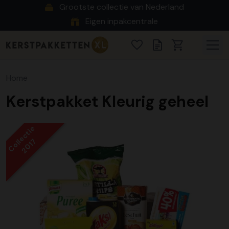
Grootste collectie van Nederland
Eigen inpakcentrale
Home
Kerstpakket Kleurig geheel
Collectie
2017