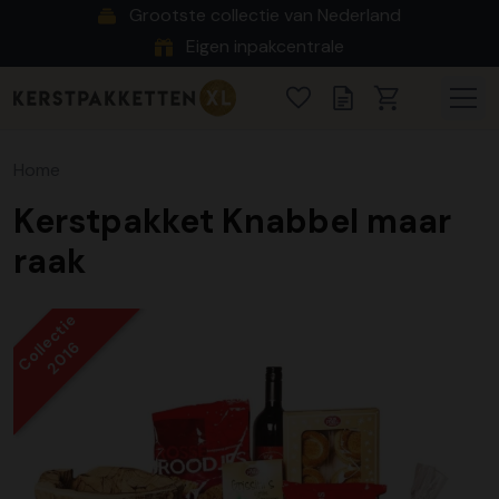
Grootste collectie van Nederland
Eigen inpakcentrale
Home
Kerstpakket Knabbel maar
raak
Collectie
2016