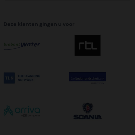
Tijdslevering
Wij bieden op alle pallet bezorgingen de mogelijkheid aan
Deze klanten gingen u voor
om hier een tijdszending van te maken. Dit betekent dat
uw zending gegarandeerd op de afleverdatum voor 12:00
uur in de ochtend wordt bezorgd. Als u hier gebruik van
wilt maken kunt u dit aanvinken bij het plaatsen van uw
bestelling. De kosten hiervoor bedragen €75,00 per
afleveradres ongeacht het aantal pallets.