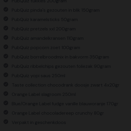
PubQuiz tukkies 200gram
PubQuiz pinda's gezouten in blik 150gram
PubQuiz karamelsticks 50gram
PubQuiz pretzels xxl 200gram
PubQuiz amandelkransen 110gram
PubQuiz popcorn zoet 100gram
PubQuiz borrelbroodmix in bakvorm 350gram
PubQuiz ribbelchips gezouten foliezak 90gram
PubQuiz yopi saus 250ml
Taste collection chocodrank doosje zwart 4x20gr
Orange Label slagroom 250ml
Blue/Orange Label fudge vanille blauworanje 170gr
Orange Label chocoladereep crunchy 80gr
Verpakt in geschenkdoos