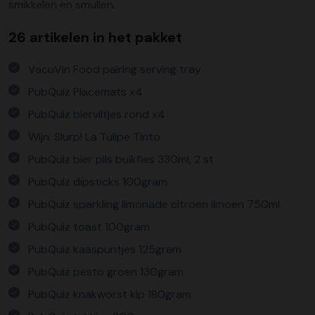
smikkelen en smullen.
26 artikelen in het pakket
VacuVin Food pairing serving tray
PubQuiz Placemats x4
PubQuiz bierviltjes rond x4
Wijn: Slurp! La Tulipe Tinto
PubQuiz bier pils buikfles 330ml, 2 st
PubQuiz dipsticks 100gram
PubQuiz sparkling limonade citroen limoen 750ml
PubQuiz toast 100gram
PubQuiz kaaspuntjes 125gram
PubQuiz pesto groen 130gram
PubQuiz knakworst kip 180gram