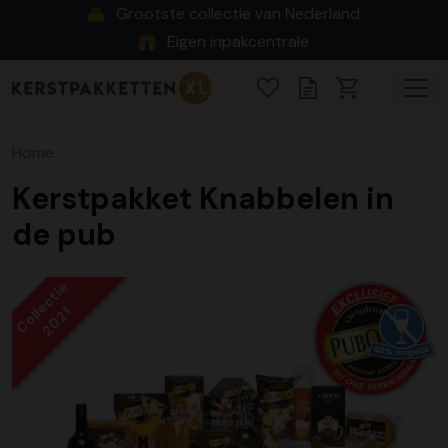
Grootste collectie van Nederland
Eigen inpakcentrale
Home
Kerstpakket Knabbelen in
de pub
Collectie
2021