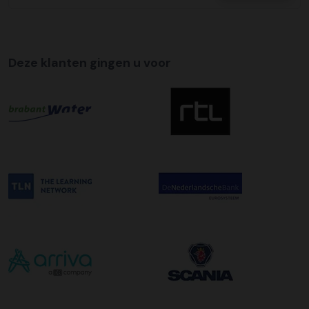
Tijdslevering
Wij bieden op alle pallet bezorgingen de mogelijkheid aan
om hier een tijdszending van te maken. Dit betekent dat
Deze klanten gingen u voor
uw zending gegarandeerd op de afleverdatum voor 12:00
uur in de ochtend wordt bezorgd. Als u hier gebruik van
wilt maken kunt u dit aanvinken bij het plaatsen van uw
bestelling. De kosten hiervoor bedragen €75,00 per
afleveradres ongeacht het aantal pallets.