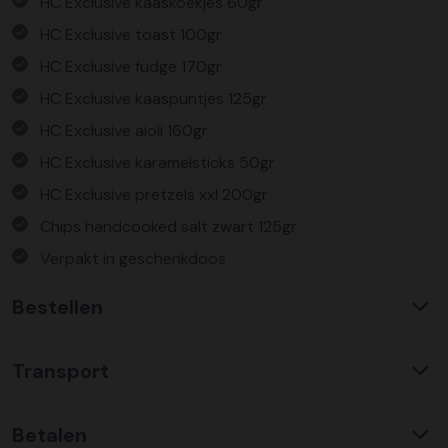
HC Exclusive kaaskoekjes 60gr
HC Exclusive toast 100gr
HC Exclusive fudge 170gr
HC Exclusive kaaspuntjes 125gr
HC Exclusive aioli 160gr
HC Exclusive karamelsticks 50gr
HC Exclusive pretzels xxl 200gr
Chips handcooked salt zwart 125gr
Verpakt in geschenkdoos
Bestellen
Waarom KerstpakkettenXL?
Transport
Met ruim 25 jaar ervaring is KerstpakkettenXL een
absolute specialist op het gebied van kerstpakketten. Wij
C02 neutraal
transport
bieden een unieke collectie met items die u nergens
Betalen
Wij hebben een jarenlange duurzame samenwerking met
anders terug vindt. Daarnaast bieden wij de hoogste prijs