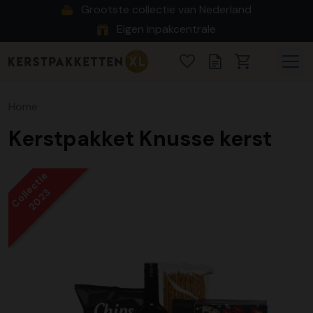
Grootste collectie van Nederland
Eigen inpakcentrale
Home
Kerstpakket Knusse kerst
Collectie
2023