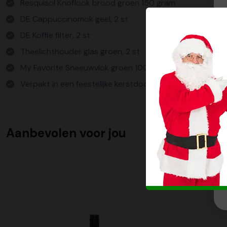
Resquisol Knoflook brood groen 150 gram
DE Cappuccinomok geel, 2 st
DE Koffie filter, 2 st
Theelichthouder glas groen, 2 st
My Favorite Sneeuwvlok groen 100 gram
Verpakt in een feestelijke kerstdoos
Aanbevolen voor jou