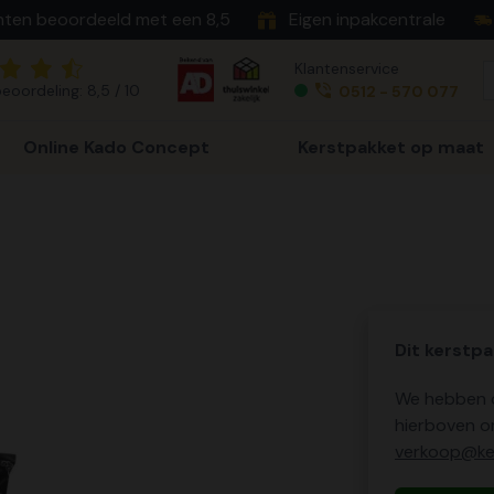
nten beoordeeld met een 8,5
Eigen inpakcentrale
Klantenservice
eoordeling: 8,5 / 10
0512 - 570 077
Online Kado Concept
Kerstpakket op maat
Dit kerstpa
We hebben o
hierboven o
verkoop@ker