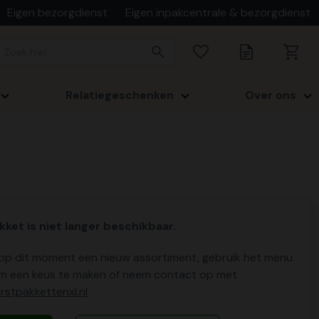
Eigen bezorgdienst
Eigen inpakcentrale & bezorgdienst
Relatiegeschenken
Over ons
kket is niet langer beschikbaar.
p dit moment een nieuw assortiment, gebruik het menu
m een keus te maken of neem contact op met
stpakkettenxl.nl