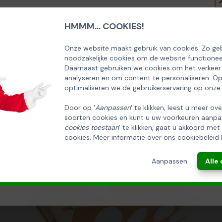
HMMM... COOKIES!
SCHRIJF U IN OP ONZE NIEUWSBRIEF
EN ONTVANG 5% KORTING OP DE
Onze website maakt gebruik van cookies. Zo geb
noodzakelijke cookies om de website functionee
HUISCOLLECTIE KERSTPAKKETTEN
Daarnaast gebruiken we cookies om het verkeer
analyseren en om content te personaliseren. O
Email
optimaliseren we de gebruikerservaring op onze
Door op '
Aanpassen
' te klikken, leest u meer ov
soorten cookies en kunt u uw voorkeuren aanpa
INSCHRIJVEN!
cookies toestaan
' te klikken, gaat u akkoord met
cookies. Meer informatie over ons cookiebeleid 
ANNULEREN
Aanpassen
Alle