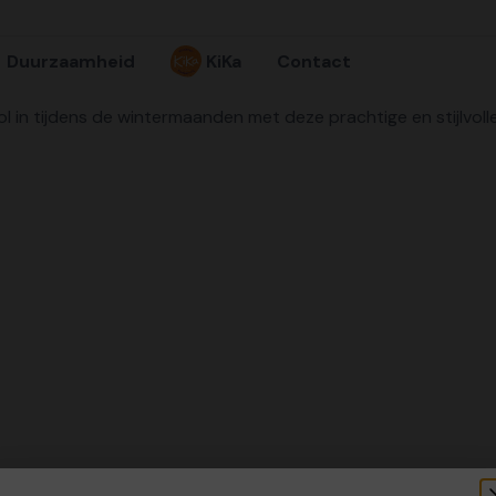
Duurzaamheid
KiKa
Contact
lvol in tijdens de wintermaanden met deze prachtige en stijlvol