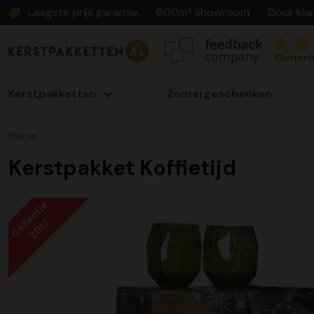
Laagste prijs garantie
600m² showroom
Door kla
Klantenb
Kerstpakketten
Zomergeschenken
Home
Kerstpakket Koffietijd
Collectie
2017