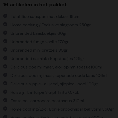
16 artikelen in het pakket
Tefal Illico sauspan met deksel 16cm
Home cooking / Exclusive slagroom 250gr
Unbranded kaaskoekjes 60gr
Unbranded fudge vanille 170gr
Unbranded mini pretzels 80gr
Unbranded salmiak dropstaafjes 125gr
Delicious doe mij maar, aioli op mn toastje106ml
Delicious doe mij maar, tapenade oude kaas 106ml
Delicious sjippie- a- jeee!, sjippiea-jooo! 100gr
Huiswijn: La Tulipe Slurp! Tinto 0,75L
Taste col. carbonara pastasaus 310ml
Home cooking/Excl. Borrelbroodmix in bakvorm 350gr
Home cooking/ Exclusive tagliatelle pasta 500gr