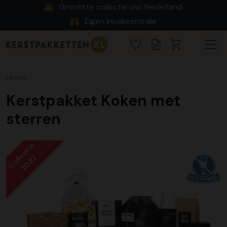
Grootste collectie van Nederland
Eigen inpakcentrale
Home
Kerstpakket Koken met
sterren
Collectie
2022