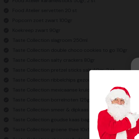
Food Atelier karamelsticks 50gr, 2 st
Food Atelier servetten 20 st
Popcorn zoet zwart 100gr
Koekreep zwart 90gr
Taste Collection slagroom 250ml
Taste Collection double choco cookies to go 110gr
Taste Collection salty crackers 80gr
Taste Collection pretzel sticks salt 40gr, 2 st
Taste Collection ribbelchips gezouten 90gr
Taste Collection mexicaanse kruidenmix 30gr
Taste Collection borrelnoten 125gr
Taste Collection smeer & dipkaas 100gr
Taste Collection goudse kaas baguettes 50gr
Taste Collection groene thee 10x1,5gr