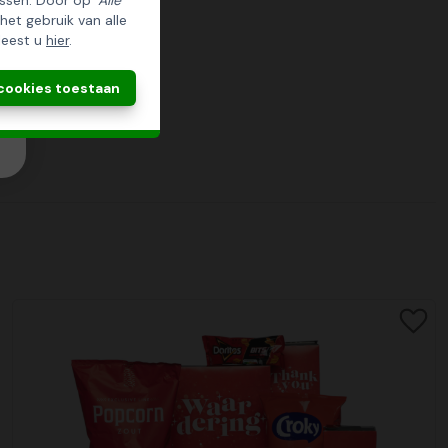
ssen. Door op '
Alle
 het gebruik van alle
leest u
hier
.
 cookies toestaan