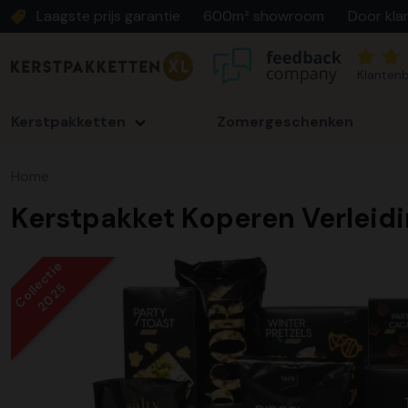
Laagste prijs garantie
600m² showroom
Door kla
Klantenb
Kerstpakketten
Zomergeschenken
Home
Kerstpakket Koperen Verleid
Collectie
2025