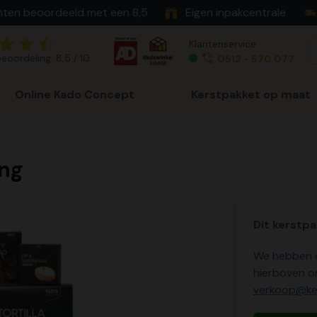
nten beoordeeld met een 8,5
Eigen inpakcentrale
Klantenservice
eoordeling: 8,5 / 10
0512 - 570 077
Online Kado Concept
Kerstpakket op maat
ing
Dit kerstpa
We hebben o
hierboven o
verkoop@ker