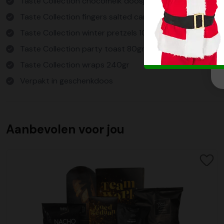
Taste Collection chocomelk doosje 5x20gr
Taste Collection fingers salted caramel 100gr
Taste Collection winter pretzels 100gr
Taste Collection party toast 80gr
Taste Collection wraps 240gr
Verpakt in geschenkdoos
Aanbevolen voor jou