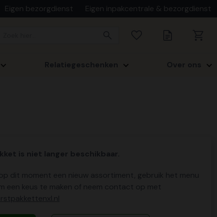
Eigen bezorgdienst
Eigen inpakcentrale & bezorgdienst
Relatiegeschenken
Over ons
kket is niet langer beschikbaar.
p dit moment een nieuw assortiment, gebruik het menu
m een keus te maken of neem contact op met
stpakkettenxl.nl