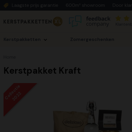
Laagste prijs garantie
600m² showroom
Door kla
Klantenb
Kerstpakketten
Zomergeschenken
Home
Kerstpakket Kraft
Collectie
2022