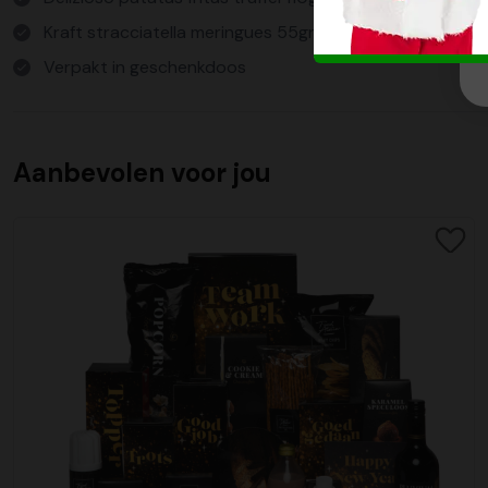
Kraft stracciatella meringues 55gr
Verpakt in geschenkdoos
Aanbevolen voor jou