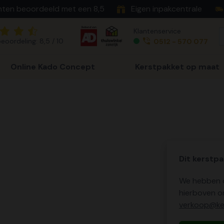
nten beoordeeld met een 8,5
Eigen inpakcentrale
Klantenservice
eoordeling: 8,5 / 10
0512 - 570 077
Online Kado Concept
Kerstpakket op maat
Dit kerstpa
We hebben o
hierboven o
verkoop@ker