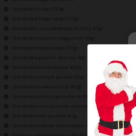
Unbranded toast 100gr
Unbranded fudge vanille 170gr
Unbranded chocoladereep crunchy 80gr
Unbranded popcorn magnetron 90gr
Unbranded kaaspuntjes 125gr
Unbranded gepofte rijstreep 18gr
Unbranded knoflooksaus 160ml
Unbranded artisjok spread 130gr
Unbranded knakworst kip 180gr
Unbranded pinda's gezouten in blik 150gr
Unbranded choc pretzels speculaas 80gr
Unbranded mini pretzels 80gr
Unbranded salmiak dropstaafjes 125gr
Delizioso patatas fritas truffel 110gr