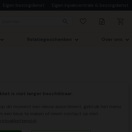
Eigen bezorgdienst
Eigen inpakcentrale & bezorgdienst
Relatiegeschenken
Over ons
kket is niet langer beschikbaar.
p dit moment een nieuw assortiment, gebruik het menu
m een keus te maken of neem contact op met
stpakkettenxl.nl