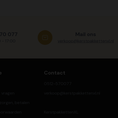
570 077
Mail ons
0 - 17:00
verkoop@kerstpakkettenxl.nl
e
Contact
0512-570077
e vragen
verkoop@kerstpakkettenxl.nl
ezorgen, betalen
oorwaarden
KerstpakkettenXL