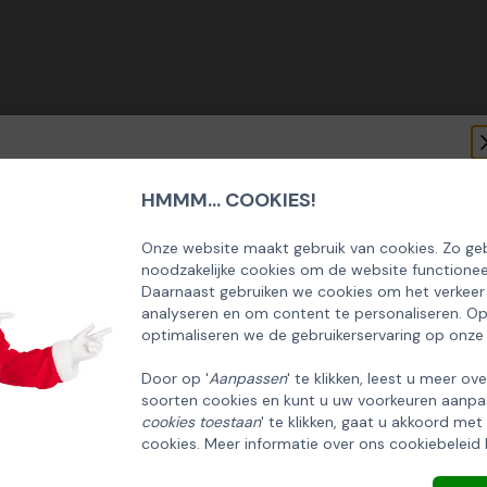
HMMM... COOKIES!
SCHRIJF U IN OP ONZE NIEUWSBRIEF
EN ONTVANG 5% KORTING OP DE
Onze website maakt gebruik van cookies. Zo geb
noodzakelijke cookies om de website functionee
HUISCOLLECTIE KERSTPAKKETTEN
Daarnaast gebruiken we cookies om het verkeer
analyseren en om content te personaliseren. O
Email
optimaliseren we de gebruikerservaring op onze
Door op '
Aanpassen
' te klikken, leest u meer ov
soorten cookies en kunt u uw voorkeuren aanpa
INSCHRIJVEN!
cookies toestaan
' te klikken, gaat u akkoord met
cookies. Meer informatie over ons cookiebeleid 
ANNULEREN