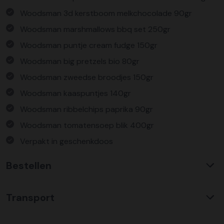
Woodsman 3d kerstboom melkchocolade 90gr
Woodsman marshmallows bbq set 250gr
Woodsman puntje cream fudge 150gr
Woodsman big pretzels bio 80gr
Woodsman zweedse broodjes 150gr
Woodsman kaaspuntjes 140gr
Woodsman ribbelchips paprika 90gr
Woodsman tomatensoep blik 400gr
Verpakt in geschenkdoos
Bestellen
Waarom KerstpakkettenXL?
Transport
Met ruim 25 jaar ervaring is KerstpakkettenXL een
absolute specialist op het gebied van kerstpakketten. Wij
C02 neutraal
transport
bieden een unieke collectie met items die u nergens