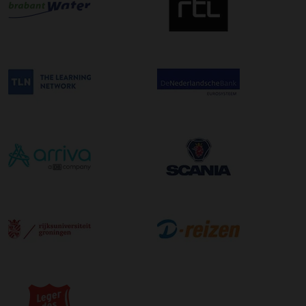
uur in de ochtend wordt bezorgd. Als u hier gebruik van
wilt maken kunt u dit aanvinken bij het plaatsen van uw
bestelling. De kosten hiervoor bedragen €75,00 per
afleveradres ongeacht het aantal pallets.