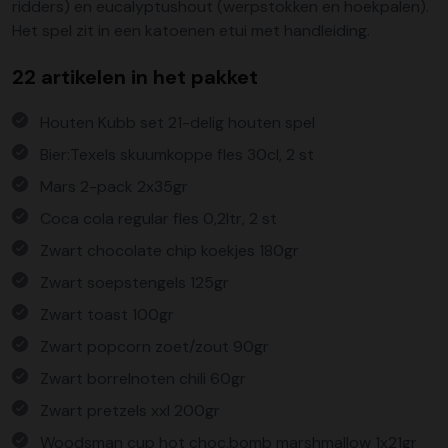
ridders) en eucalyptushout (werpstokken en hoekpalen).
Het spel zit in een katoenen etui met handleiding.
22 artikelen in het pakket
Houten Kubb set 21-delig houten spel
Bier:Texels skuumkoppe fles 30cl, 2 st
Mars 2-pack 2x35gr
Coca cola regular fles 0,2ltr, 2 st
Zwart chocolate chip koekjes 180gr
Zwart soepstengels 125gr
Zwart toast 100gr
Zwart popcorn zoet/zout 90gr
Zwart borrelnoten chili 60gr
Zwart pretzels xxl 200gr
Woodsman cup hot choc.bomb marshmallow 1x21gr