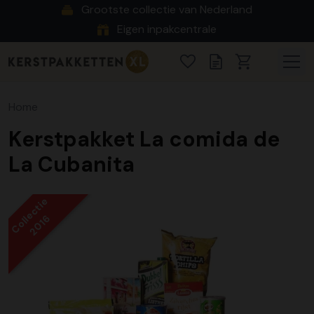
Grootste collectie van Nederland
Eigen inpakcentrale
Home
Kerstpakket La comida de
La Cubanita
Collectie
2016