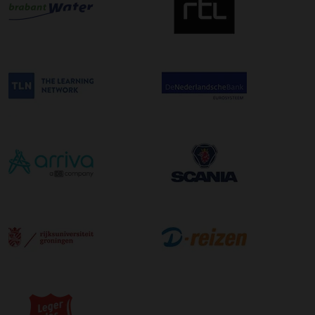
afleveradres ongeacht het aantal pallets.