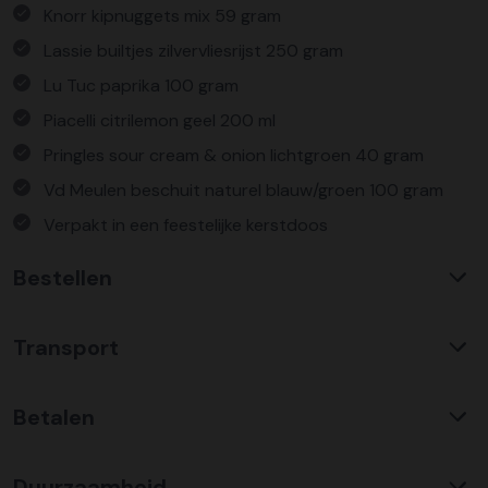
Knorr kipnuggets mix 59 gram
Lassie builtjes zilvervliesrijst 250 gram
Lu Tuc paprika 100 gram
Piacelli citrilemon geel 200 ml
Pringles sour cream & onion lichtgroen 40 gram
Vd Meulen beschuit naturel blauw/groen 100 gram
Verpakt in een feestelijke kerstdoos
Bestellen
Waarom KerstpakkettenXL?
Transport
Met ruim 25 jaar ervaring is KerstpakkettenXL een
absolute specialist op het gebied van kerstpakketten. Wij
C02 neutraal
transport
bieden een unieke collectie met items die u nergens
Betalen
Wij hebben een jarenlange duurzame samenwerking met
anders terug vindt. Daarnaast bieden wij de hoogste prijs
Koopman Transmission voor het vervoer van alle
kwaliteit verhouding, wat zich vertaald in uitstekende
Bestel risicoloos op factuur
kerstpakketten door heel Nederland en ver daar buiten.
prijzen en zeer goed gevulde kerstpakketten. Wij
Duurzaamheid