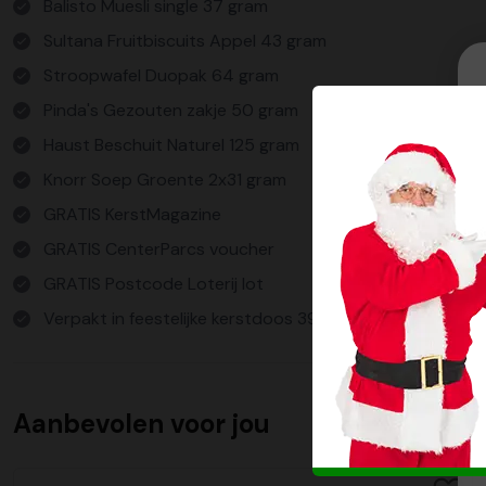
Balisto Muesli single 37 gram
Sultana Fruitbiscuits Appel 43 gram
Stroopwafel Duopak 64 gram
Pinda's Gezouten zakje 50 gram
Haust Beschuit Naturel 125 gram
Knorr Soep Groente 2x31 gram
GRATIS KerstMagazine
GRATIS CenterParcs voucher
GRATIS Postcode Loterij lot
Verpakt in feestelijke kerstdoos 390x290x126 mm
Aanbevolen voor jou