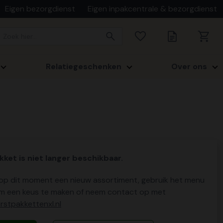
Eigen bezorgdienst
Eigen inpakcentrale & bezorgdienst
Relatiegeschenken
Over ons
kket is niet langer beschikbaar.
p dit moment een nieuw assortiment, gebruik het menu
m een keus te maken of neem contact op met
stpakkettenxl.nl