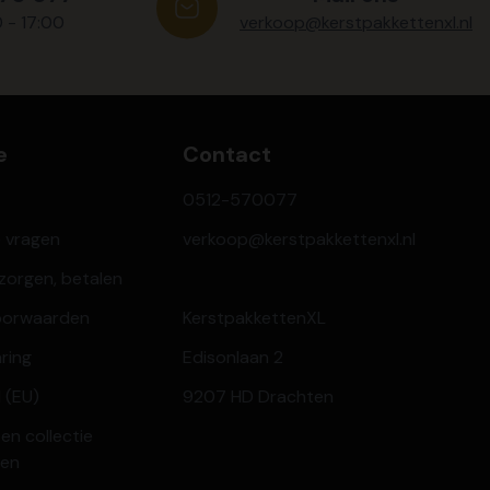
0 - 17:00
verkoop@kerstpakkettenxl.nl
e
Contact
0512-570077
e vragen
verkoop@kerstpakkettenxl.nl
ezorgen, betalen
oorwaarden
KerstpakkettenXL
aring
Edisonlaan 2
 (EU)
9207 HD Drachten
en collectie
ren