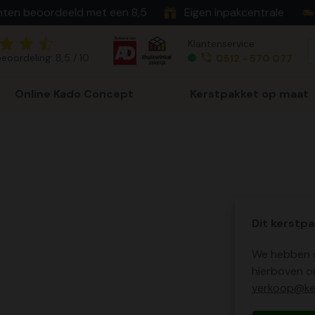
nten beoordeeld met een 8,5
Eigen inpakcentrale
Klantenservice
eoordeling: 8,5 / 10
0512 - 570 077
Online Kado Concept
Kerstpakket op maat
Dit kerstpa
We hebben o
hierboven o
verkoop@ker