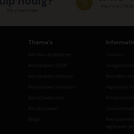
ulp nodig?
Ma / Vrij | 08:3
Wij staan klaar
Thema's
Informati
BBQ Kerstpakketten
Contact
Kerstpakket 2026
Veelgesteld
Kerstpakket Mannen
Bestellen, b
Kerstpakket Vrouwen
Algemene V
Borrel pakketten
Privacyverkl
Rituals pakket
Cookiebeleid
Blogs
Kerstpakkett
afgelopen ja