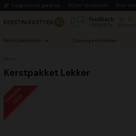
Laagste prijs garantie
600m² showroom
Door kla
Klantenb
Kerstpakketten
Zomergeschenken
Home
Kerstpakket Lekker
Collectie
2023