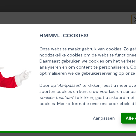
HMMM... COOKIES!
SCHRIJF U IN OP ONZE NIEUWSBRIEF
EN ONTVANG 5% KORTING OP DE
Onze website maakt gebruik van cookies. Zo geb
noodzakelijke cookies om de website functionee
HUISCOLLECTIE KERSTPAKKETTEN
Daarnaast gebruiken we cookies om het verkeer
analyseren en om content te personaliseren. O
Email
optimaliseren we de gebruikerservaring op onze
Door op '
Aanpassen
' te klikken, leest u meer ov
soorten cookies en kunt u uw voorkeuren aanpa
INSCHRIJVEN!
cookies toestaan
' te klikken, gaat u akkoord met
cookies. Meer informatie over ons cookiebeleid 
ANNULEREN
Aanpassen
Alle