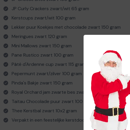
JP Curly Crackers zwart/wit 65 gram
Kerstcups zwart/wit 100 gram
Lekker puur Koekjes met chocolade zwart 150 gram
Meringues zwart 120 gram
Mini Mallows zwart 150 gram
Pane Rustico zwart 100 gram
Pâté d'Ardenne cup zwart 115 gram
Pepermunt zwart/zilver 100 gram
Pinda's Bakje zwart 150 gram
Royal Orchard jam zwarte bes zwart 225 gram
Taitau Chocolade puur zwart 100 gram
Thee Kerstbal zwart 10x2 gram
Verpakt in een feestelijke kerstdoos