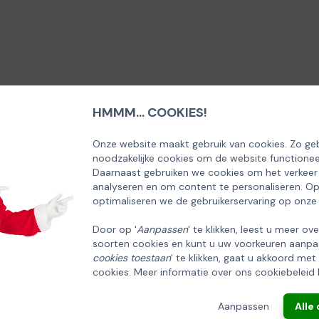
HMMM... COOKIES!
SCHRIJF U IN OP ONZE NIEUWSBRIEF
EN ONTVANG 5% KORTING OP DE
Onze website maakt gebruik van cookies. Zo geb
noodzakelijke cookies om de website functionee
HUISCOLLECTIE KERSTPAKKETTEN
Daarnaast gebruiken we cookies om het verkeer
analyseren en om content te personaliseren. O
Email
optimaliseren we de gebruikerservaring op onze
Door op '
Aanpassen
' te klikken, leest u meer ov
soorten cookies en kunt u uw voorkeuren aanpa
INSCHRIJVEN!
cookies toestaan
' te klikken, gaat u akkoord met
cookies. Meer informatie over ons cookiebeleid 
ANNULEREN
Aanpassen
Alle