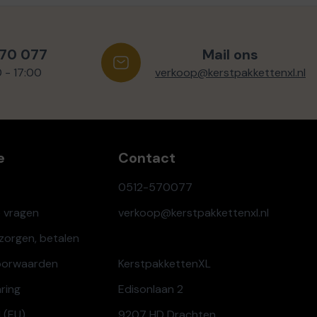
570 077
Mail ons
0 - 17:00
verkoop@kerstpakkettenxl.nl
e
Contact
0512-570077
e vragen
verkoop@kerstpakkettenxl.nl
ezorgen, betalen
oorwaarden
KerstpakkettenXL
aring
Edisonlaan 2
 (EU)
9207 HD Drachten