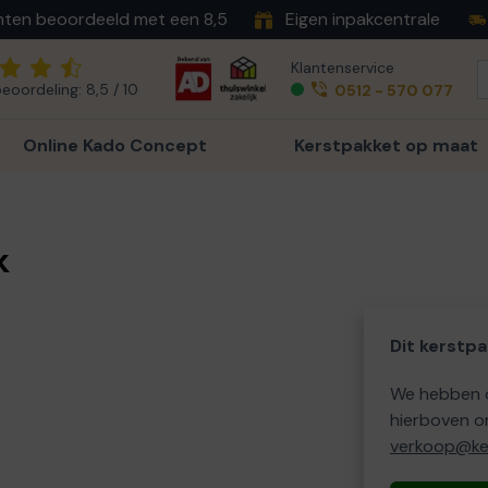
nten beoordeeld met een 8,5
Eigen inpakcentrale
Klantenservice
eoordeling: 8,5 / 10
0512 - 570 077
Online Kado Concept
Kerstpakket op maat
k
Dit kerstpa
We hebben o
hierboven o
verkoop@ker