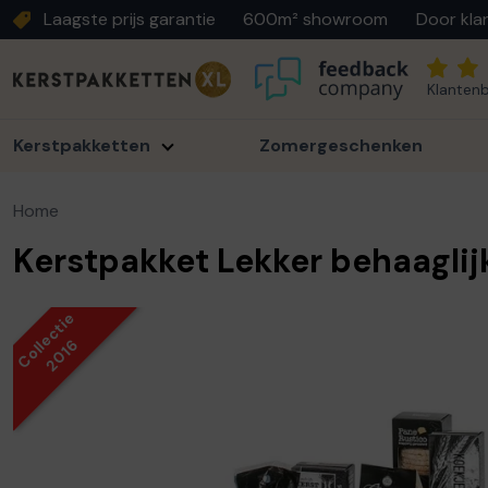
Laagste prijs garantie
600m² showroom
Door kla
Klantenb
Kerstpakketten
Zomergeschenken
Home
Kerstpakket Lekker behaaglij
Collectie
2016