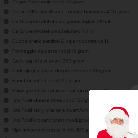
Crisps Peppermix rood 75 gram
Crosse&Blackwell soep tomaat basilicum 400 gram
De Groentetafel champignonschijfjes 212 ml
De Groentetafel cocktailuitjes 212 ml
Dubbeldrank aardbei & caja rood/oranje 1 L
Formaggio da pasta rood 10 gram
Gallo tagliata ei zwart 250 gram
Harlekijntjes zoete droprepen rood 66 gram
Haust beschuit rood 125 gram
Heinz gezeefde tomaten karton rood 500 ml
Jos Poell cheese bites rood 150 gram
Jos Poell curly crackers zwart/wit 65 gram
Jos Poell krokant toast rood/goud 75 gram
Kips smeerleverpastei in blik 100 gram