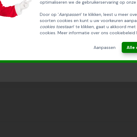
optimaliseren we de gebruikerservaring op onze
Door op '
Aanpassen
' te klikken, leest u meer ov
soorten cookies en kunt u uw voorkeuren aanpa
INSCHRIJVEN!
cookies toestaan
' te klikken, gaat u akkoord met
cookies. Meer informatie over ons cookiebeleid 
ANNULEREN
Aanpassen
Alle