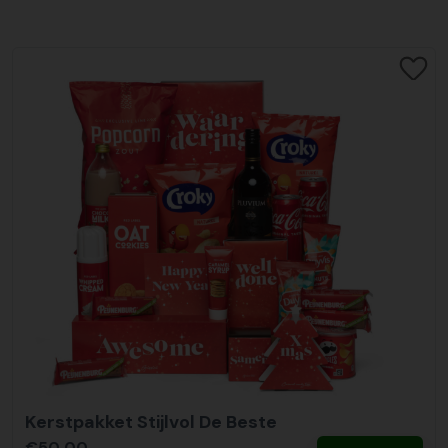
Kerstpakket Stijlvol De Beste
€50,00