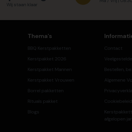
Ma / Vrij | 08:3
Wij staan klaar
Thema's
Informati
BBQ Kerstpakketten
Contact
Kerstpakket 2026
Veelgesteld
Kerstpakket Mannen
Bestellen, b
Kerstpakket Vrouwen
Algemene V
Borrel pakketten
Privacyverkl
Rituals pakket
Cookiebeleid
Blogs
Kerstpakkett
afgelopen ja