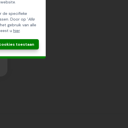
 website.
er de specifieke
ssen. Door op '
Alle
 het gebruik van alle
leest u
hier
.
 cookies toestaan