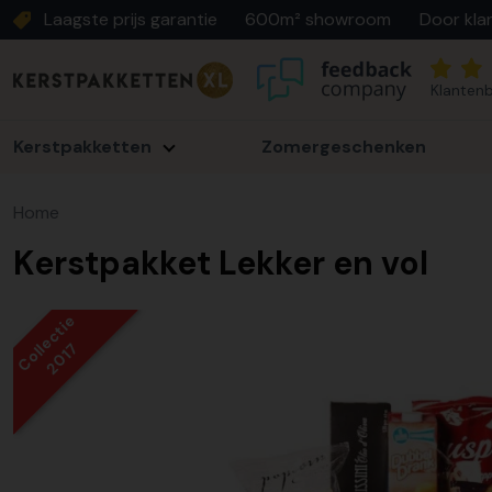
Laagste prijs garantie
600m² showroom
Door kla
Klantenb
Kerstpakketten
Zomergeschenken
Home
Kerstpakket Lekker en vol
Collectie
2017