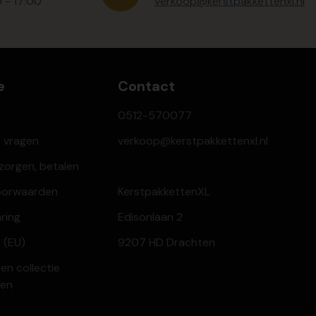
0 - 17:00
verkoop@kerstpakkettenxl.nl
e
Contact
0512-570077
e vragen
verkoop@kerstpakkettenxl.nl
ezorgen, betalen
oorwaarden
KerstpakkettenXL
aring
Edisonlaan 2
 (EU)
9207 HD Drachten
en collectie
ren