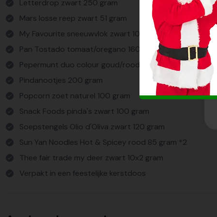
Letterdrop zwart 250 gram
Mars losse reep zwart 51 gram
My Favourite sneeuwvlok zwart 100 gram
Pan Tostado tomaat/oregano 160 gram
Pepermunt duo colour goud/rood 100 gram
Pindanootjes 200 gram
Popcorn zoet naturel 100 gram
Snack Foods pinda's zwart 100 gram
Soepstengels Olio d'Oliva zwart 120 gram
Sun Yan Noodles Hot & Spicey rood 85 gram *2
Thee fair trade my deer zwart 10x2 gram
Verpakt in een feestelijke kerstdoos