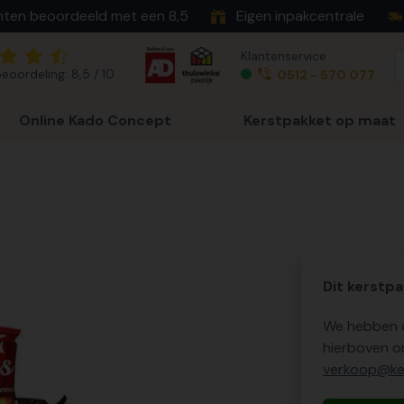
nten beoordeeld met een 8,5
Eigen inpakcentrale
Klantenservice
eoordeling: 8,5 / 10
0512 - 570 077
Online Kado Concept
Kerstpakket op maat
Dit kerstpa
We hebben o
hierboven o
verkoop@ker