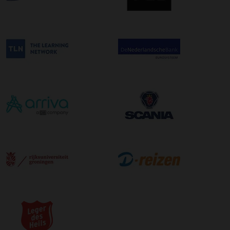
afleveradres ongeacht het aantal pallets.