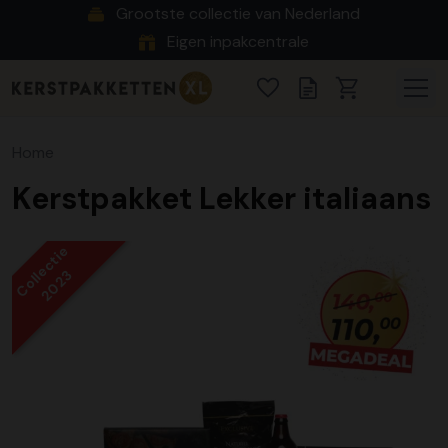
Grootste collectie van Nederland
Eigen inpakcentrale
Home
Kerstpakket Lekker italiaans
Collectie
2023