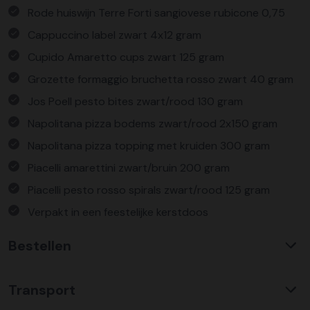
Rode huiswijn Terre Forti sangiovese rubicone 0,75
Cappuccino label zwart 4x12 gram
Cupido Amaretto cups zwart 125 gram
Grozette formaggio bruchetta rosso zwart 40 gram
Jos Poell pesto bites zwart/rood 130 gram
Napolitana pizza bodems zwart/rood 2x150 gram
Napolitana pizza topping met kruiden 300 gram
Piacelli amarettini zwart/bruin 200 gram
Piacelli pesto rosso spirals zwart/rood 125 gram
Verpakt in een feestelijke kerstdoos
Bestellen
Waarom KerstpakkettenXL?
Transport
Met ruim 25 jaar ervaring is KerstpakkettenXL een
absolute specialist op het gebied van kerstpakketten. Wij