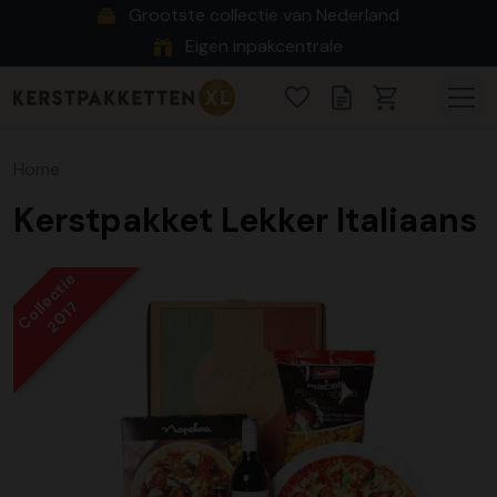
Grootste collectie van Nederland
Eigen inpakcentrale
Home
Kerstpakket Lekker Italiaans
Collectie
2017