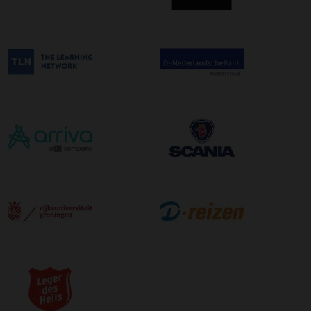
afleveradres ongeacht het aantal pallets.