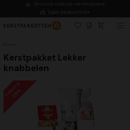
Grootste collectie van Nederland
Eigen inpakcentrale
Home
Kerstpakket Lekker
knabbelen
Collectie
2016