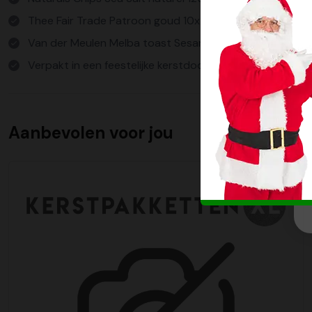
Thee Fair Trade Patroon goud 10x2 gram
Van der Meulen Melba toast Sesam oranje 100 gram
Verpakt in een feestelijke kerstdoos
Aanbevolen voor jou