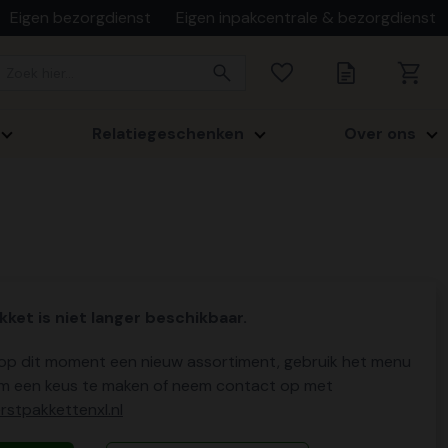
Eigen bezorgdienst
Eigen inpakcentrale & bezorgdienst
Relatiegeschenken
Over ons
kket is niet langer beschikbaar.
p dit moment een nieuw assortiment, gebruik het menu
m een keus te maken of neem contact op met
stpakkettenxl.nl