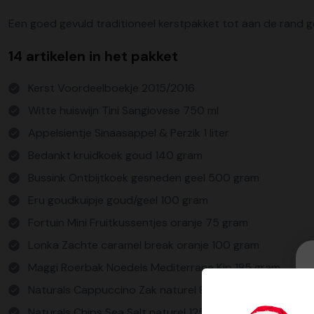
Een goed gevuld traditioneel kerstpakket tot aan de rand g
14 artikelen in het pakket
Kerst Voordeelboekje 2015/2016
Witte huiswijn Tini Sangiovese 750 ml
Appelsientje Sinaasappel & Perzik 1 liter
Bedankt kruidkoek goud 140 gram
Bussink Ontbijtkoek gesneden geel 500 gram
Eru goudkuipje goud/geel 100 gram
Fortuin Mini Fruitkussentjes oranje 75 gram
Lonka Zachte caramel break oranje 100 gram
Maggi Roerbak Noedels Mediterrane Kip 185 gram
Naturals Cappuccino Zak naturel 80 gram
Naturals Chips Sea Salt naturel 125 gram