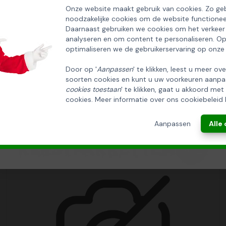
EN ONTVANG 5% KORTING OP DE
Onze website maakt gebruik van cookies. Zo geb
noodzakelijke cookies om de website functionee
HUISCOLLECTIE KERSTPAKKETTEN
Daarnaast gebruiken we cookies om het verkeer
analyseren en om content te personaliseren. O
Email
optimaliseren we de gebruikerservaring op onze
Door op '
Aanpassen
' te klikken, leest u meer ov
soorten cookies en kunt u uw voorkeuren aanpa
INSCHRIJVEN!
cookies toestaan
' te klikken, gaat u akkoord met
cookies. Meer informatie over ons cookiebeleid 
ANNULEREN
Aanpassen
Alle