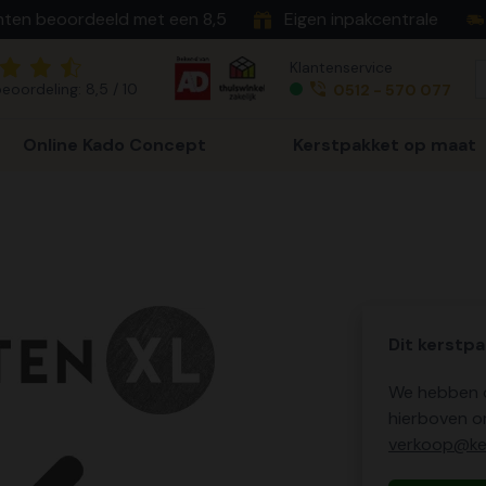
nten beoordeeld met een 8,5
Eigen inpakcentrale
Klantenservice
eoordeling: 8,5 / 10
0512 - 570 077
Online Kado Concept
Kerstpakket op maat
Dit kerstpa
We hebben o
hierboven o
verkoop@ker