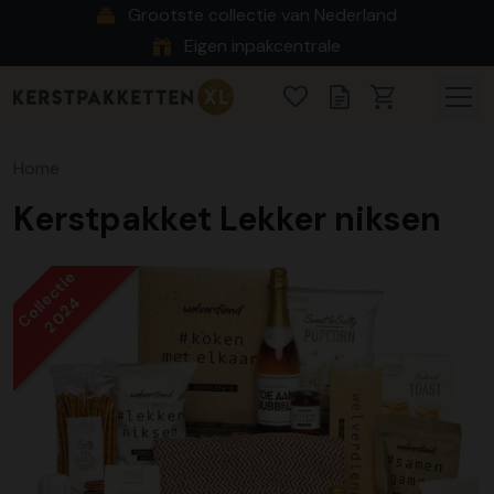
Grootste collectie van Nederland
Eigen inpakcentrale
Home
Kerstpakket Lekker niksen
Collectie
2024