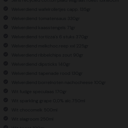
Jens recycled cotton plaid visgraat roest 13x180cm
Welverdiend wafelrolletjes capp. 135gr
Welverdiend tomatensaus 330gr
Welverdiend kaasstengels 71gr
Welverdiend tortizza's 6 stuks 370gr
Welverdiend melkchoc.reep xxl 225gr
Welverdiend ribbelchips zout 90gr
Welverdiend dipsticks 140gr
Welverdiend tapenade rood 130gr
Welverdiend borrelnoten nachocheese 100gr
Wit fudge speculaas 170gr
Wit sparkling grape 0,0% alc.750ml
Wit chocomelk 500ml
Wit slagroom 250ml